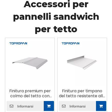
Accessori per
pannelli sandwich
per tetto
Finitura premium per
Finitura per timpano
colmo del tetto con
del tetto resistente alle
taglio di precisione
intemperie
personalizzata
Informarsi
Informarsi
all'ingrosso