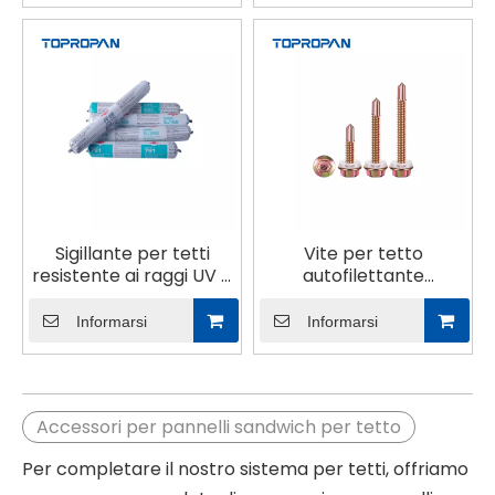
Sigillante per tetti
Vite per tetto
resistente ai raggi UV a
autofilettante
lunga durata
resistente alla
corrosione all'ingrosso
Informarsi
Informarsi
Accessori per pannelli sandwich per tetto
Per completare il nostro sistema per tetti, offriamo