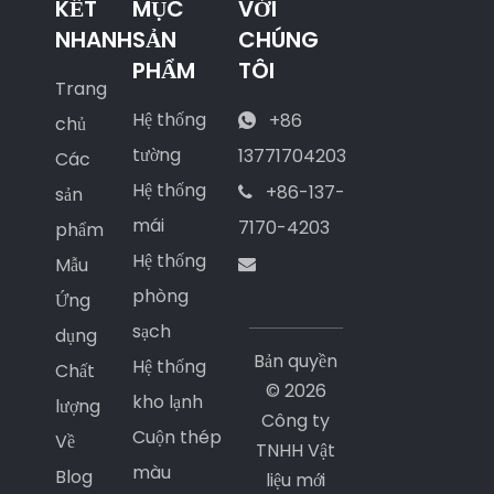
KẾT
MỤC
VỚI
NHANH
SẢN
CHÚNG
PHẨM
TÔI
Trang
Hệ thống
+86
chủ

tường
13771704203
Các
Hệ thống
+86-137-
sản

mái
7170-4203
phẩm
Hệ thống
Mẫu

phòng
Ứng
sạch
dụng
Bản quyền
Hệ thống
Chất
©
2026
kho lạnh
lượng
Công ty
Cuộn thép
Về
TNHH Vật
màu
Blog
liệu mới