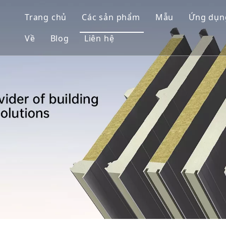
Trang chủ
Các sản phẩm
Mẫu
Ứng dụn
Về
Blog
Liên hệ
Hệ thống tường
Giải 
Hệ thống mái
Dự á
Hệ thống kho lạnh
Hệ thống phòng sạch
Tấm/cuộn tráng màu