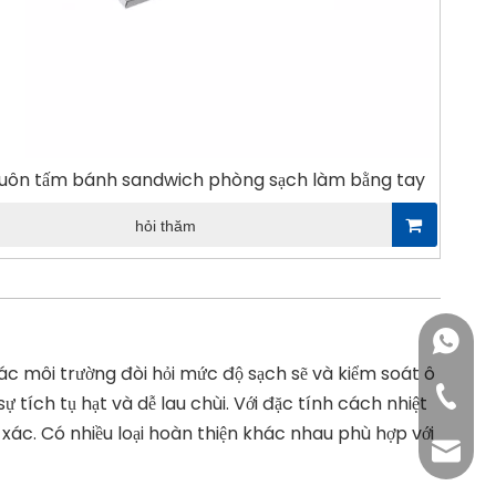
uôn tấm bánh sandwich phòng sạch làm bằng tay
hỏi thăm
' +'
' +'
' +'
' +'
' +'
' +'
' +'
' +'
' +'
' +'
' +'
+86 13
c môi trường đòi hỏi mức độ sạch sẽ và kiểm soát ô
' +'
' +'
' +'
' +'
WhatsA
+86-13
tích tụ hạt và dễ lau chùi. Với đặc tính cách nhiệt
h xác. Có nhiều loại hoàn thiện khác nhau phù hợp với
WhatsA
'; if (