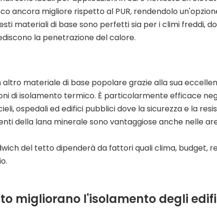
uoco ancora migliore rispetto al PUR, rendendolo un'opzion
esti materiali di base sono perfetti sia per i climi freddi, 
mpediscono la penetrazione del calore.
un altro materiale di base popolare grazie alla sua eccelle
oni di isolamento termico. È particolarmente efficace negli
li, ospedali ed edifici pubblici dove la sicurezza e la resi
enti della lana minerale sono vantaggiose anche nelle a
dwich del tetto dipenderà da fattori quali clima, budget, req
io.
o migliorano l'isolamento degli edifi