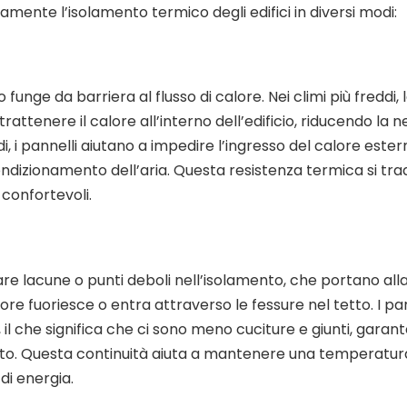
vamente l’isolamento termico degli edifici in diversi modi:
funge da barriera al flusso di calore. Nei climi più freddi, 
rattenere il calore all’interno dell’edificio, riducendo la n
ldi, i pannelli aiutano a impedire l’ingresso del calore este
i condizionamento dell’aria. Questa resistenza termica si tra
 confortevoli.
are lacune o punti deboli nell’isolamento, che portano all
lore fuoriesce o entra attraverso le fessure nel tetto. I pan
il che significa che ci sono meno cuciture e giunti, garan
etto. Questa continuità aiuta a mantenere una temperatur
 di energia.