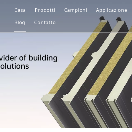
Casa
Prodotti
Campioni
Applicazione
Blog
Contatto
Sistema murario
Soluzioni
Sistema del tetto
Progetti
Sistema di conservazione frigorifera
Sistema per camere bianche
Foglio/bobina rivestito di colore