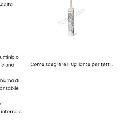
scelta
luminio o
Come scegliere il sigillante per tetti resistente ai raggi UV per sistemi di tetti in metallo?
i e una
chiuma di
ponsabile
 e
 interne e