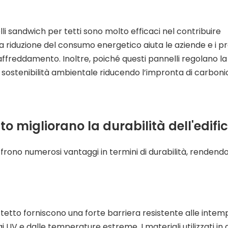
lli sandwich per tetti sono molto efficaci nel contribuire
 La riduzione del consumo energetico aiuta le aziende e i pr
raffreddamento. Inoltre, poiché questi pannelli regolano la
sostenibilità ambientale riducendo l’impronta di carboni
o migliorano la durabilità dell'edific
ffrono numerosi vantaggi in termini di durabilità, rendendo
el tetto forniscono una forte barriera resistente alle inte
i UV e dalle temperature estreme. I materiali utilizzati in 