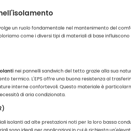
 nell'isolamento
o svolge un ruolo fondamentale nel mantenimento del comf
ploriamo come i diversi tipi di materiali di base influiscono
solanti
nei pannelli sandwich del tetto grazie alla sua natu
mento termico. L'EPS offre una buona resistenza al trasfer
ure interne confortevoli. Questo materiale è particola
necessità di aria condizionata.
R)
ali isolanti ad alte prestazioni noti per la loro bassa condu
iali sono ideali per applicazioni in cui è richiesta un'eleva