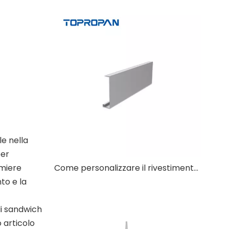
le nella
per
Come personalizzare il rivestimento del timpano del tetto per angoli del tetto non standard?
amiere
to e la
li sandwich
o articolo