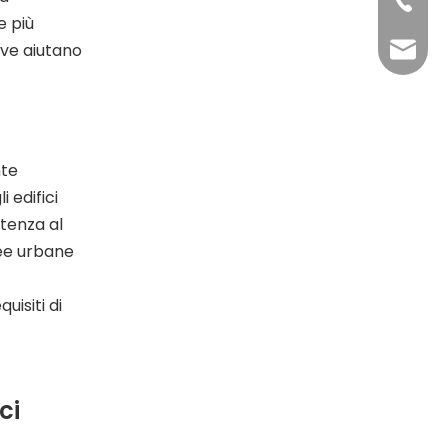
Whatsa
+86-13
e più
dove aiutano
Whatsa
elsa@t
nte
 edifici
stenza al
ree urbane
uisiti di
ci