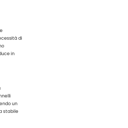
le
ecessità di
rno
duce in
a
nelli
tendo un
a stabile