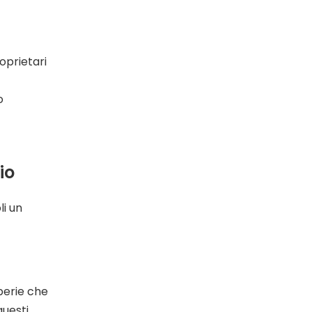
oprietari
o
io
li un
mperie che
questi