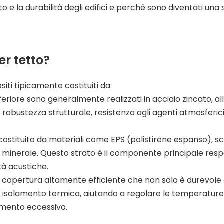
 e la durabilità degli edifici e perché sono diventati una 
er tetto?
iti tipicamente costituiti da:
 inferiore sono generalmente realizzati in acciaio zincato, al
o robustezza strutturale, resistenza agli agenti atmosferic
è costituito da materiali come EPS (polistirene espanso), s
na minerale. Questo strato è il componente principale res
tà acustiche.
i copertura altamente efficiente che non solo è durevole
i isolamento termico, aiutando a regolare le temperature
amento eccessivo.