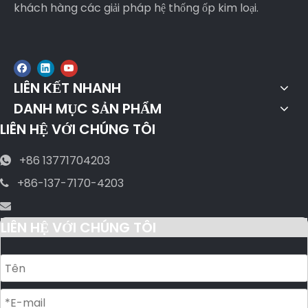
khách hàng các giải pháp hệ thống ốp kim loại.
LIÊN KẾT NHANH
DANH MỤC SẢN PHẨM
LIÊN HỆ VỚI CHÚNG TÔI
+86 13771704203

+86-137-7170-4203


LIÊN HỆ VỚI CHÚNG TÔI